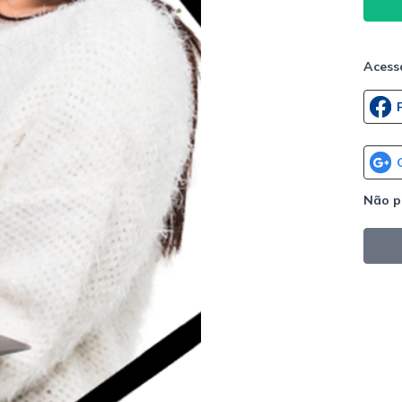
Acess
Não p